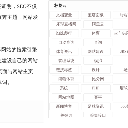
证明，SEO不仅
标签云
文档变量
宝塔面板
前端
直奔主题，网站发
乐球直播网
阿里云
蜘蛛爬行
体育
自动查询
查询
等网站的搜索引擎
体育资讯
网站建设
JR
在建设自己的网站
管理系统
模拟
链接标签
设计
场
南页面与网站主页
熊猫体育
比分网
单词。
系统
PHP
足球
网站地图
赛事
新闻博客
足球资讯
36
关键词
采集接口
Sitemap
建网站
社