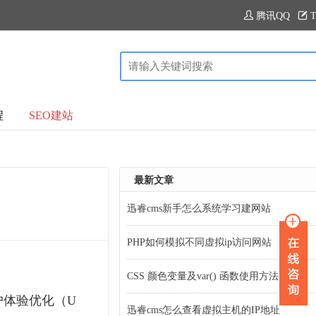
腾讯QQ
T
程
SEO建站
最新文章
迅睿cms新手怎么系统学习建网站
PHP如何模拟不同虚拟ip访问网站
CSS 颜色变量及var() 函数使用方法
户体验优化（U
迅睿cms怎么查看虚拟主机的IP地址