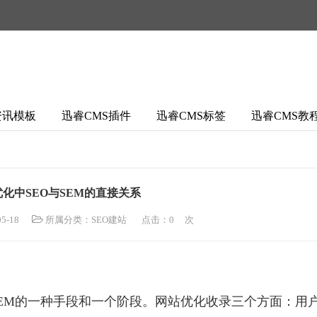
资讯模板
迅睿CMS插件
迅睿CMS标签
迅睿CMS教
化中SEO与SEM的直接关系
5-18
所属分类：
SEO建站
点击：
0
次
是SEM的一种手段和一个阶段。网站优化收录三个方面：用