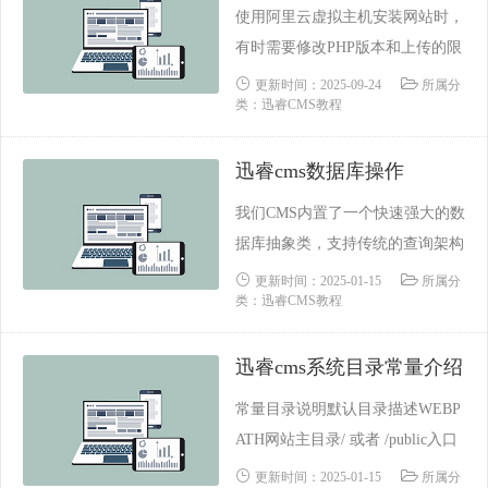
的PHP版本的方法。首先我们要安
使用阿里云虚拟主机安装网站时，
装自己需要的PHP版本。进入宝塔
有时需要修改PHP版本和上传的限
后台---软件商店-----选择自己要的
制，下面介绍一下阿里云虚拟主机
更新时间：2025-09-24
所属分
PH......
类：迅睿CMS教程
修改PHP版本和上传限制的方法。
修改PHP版本进入阿里云后台，找
迅睿cms数据库操作
到“高级环境设置”，点击“PHP版
本设置”，设置PHP版本为7.4.修改
我们CMS内置了一个快速强大的数
主机上传限制进入阿里云后台，找
据库抽象类，支持传统的查询架构
到“高级环境设置”，点击“PHP.INI
以及查询构造器模式。 数据库方
更新时间：2025-01-15
所属分
设......
类：迅睿CMS教程
法的语法简单明了。同时支持Code
igniter、Laravel、ThinkPHP三种内
迅睿cms系统目录常量介绍
核的数据库查询。一、基本用法数
据库对象调用方法\Phpcmf\Servic
常量目录说明默认目录描述WEBP
e::M()->db运行查询语句$rt = \......
ATH网站主目录/ 或者 /public入口
文件index.php的目录ROOTPATH
更新时间：2025-01-15
所属分