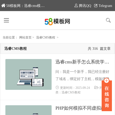
58模板网：迅睿cms模板专业分享平台，新域名：www.moban58.com
腾讯QQ
Telegram
当前位置：
网站首页
>
迅睿CMS教程
>
迅睿CMS教程
共 316 篇文章
迅睿cms新手怎么系统学习建网站
问：我是一个新手，我已经注册好
了域名，绑定好了主机，模版搭建
好了一个建议网站，但是突然发
更新时间：2025-09-24
所属分
类：迅睿CMS教程
现，我很多地方都不懂，而且网上
教程零零碎碎的，没有系统学习建
PHP如何模拟不同虚拟ip访问网站
网站，也没啥用感觉。我是一个零
基础的新手，在学校学的也不是这