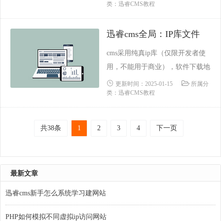
类：迅睿CMS教程
网站主目录/ 或者 /public同WEBPA
TH，多网站插件时表示主目录FC
迅睿cms全局：IP库文件
PATH程序目录/dayrui/APPSPATH
插件和模块目录/dayrui/App/CMSP
cms采用纯真ip库（仅限开发者使
ATH框......
用，不能用于商业），软件下载地
址：https://www.baidu.com/s?ie=UT
更新时间：2025-01-15
所属分
类：迅睿CMS教程
F-8&wd=%E7%BA%AF%E7%9
C%9Fip%E5%BA%93%E4%B8%8
B%E8%BD%BDip库文件位置：W
共38条
1
2
3
4
下一页
RITEPATH.'qqwry.dat''/ca......
最新文章
迅睿cms新手怎么系统学习建网站
PHP如何模拟不同虚拟ip访问网站