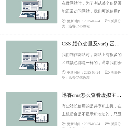
在做网站时，为了测试某个IP是否
细致，以后也不想深入去学习计算
能正常访问网站，我们可以使用P
编程代码之类，只是想把经营网站
HP来模拟这个IP来访问网站，然
更新时间：2025-09-24
所属分
作为我的副业，请问该从那里系统
类：迅睿CMS教程
后来查看访问后的效果即可。那么
学......
如何使用PHP来模拟不同虚拟ip访
CSS 颜色变量及var() 函数使用方法
问网站呢？方法很简单，只需要运
行以下的PHP代码即可。
我们制作网站时，网站上有很多的
区域颜色都是一样的，通常我们会
给这些区域写颜色样式，但这个对
更新时间：2025-09-24
所属分
类：迅睿CMS教程
于后期的修改比较麻烦。在CSS3
中，出现了CSS 颜色变量，可以定
迅睿cms怎么查看虚拟主机的IP地址
义一下颜色变量将赋值，然后使用
var() 函数进行调用。这样以后只
有些站长使用的是共享IP主机，在
要修改变量的值，所有的区域的颜
主机后台是不显示IP地址的，只显
色就都改变了。下面是CSS 颜色变
示虚拟主机的测试地址。我们在解
更新时间：2025-09-24
所属分
量及var()......