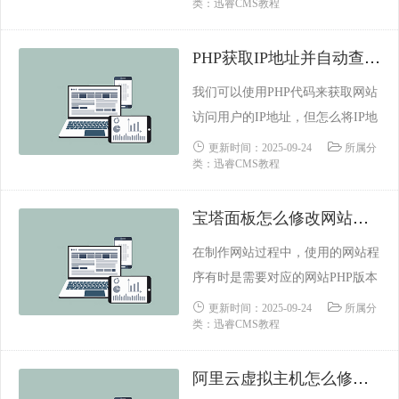
类：迅睿CMS教程
析域名时，可以直接CNAME解析
到这个测试地址即可。如果需要解
PHP获取IP地址并自动查询IP归属地
析到IP时，可以通过以下的方法去
查看虚拟主机的IP地址；方法/步
我们可以使用PHP代码来获取网站
骤第一步：用自己用户名和密码登
访问用户的IP地址，但怎么将IP地
录，登录后，点击“管理中心”；第
址自动转成归属地呢？下面学做网
更新时间：2025-09-24
所属分
二步：点击后台左侧......
类：迅睿CMS教程
站论坛介绍一下实现方法。PHP获
取IP地址：
宝塔面板怎么修改网站的PHP版本
在制作网站过程中，使用的网站程
序有时是需要对应的网站PHP版本
才可以正常使用的。如果我们是使
更新时间：2025-09-24
所属分
类：迅睿CMS教程
用的宝塔面板，应该怎么更换网站
的PHP版本呢？ 下面学做网站论
阿里云虚拟主机怎么修改PHP版本和上传限制
坛就来介绍一下宝塔面板修改网站