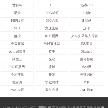
世界杯
UI
迅睿cms
场景
TDK标签
IP地址
PHP版本
360足球
建网站
NBA
龙珠直播
足球
监控
88直播网
火车头采集入库发布接口
免费直播
乐球直播网
JRS直播
蓝天采集器
赛事
Sitemap
阿里云
交易
循环标签
857直播网
篮球
比分网
全局变量
开发
关键词词
栏目页
学做网站
体育
module页
章鱼直播
TAG标签
关键词
函数使用
网站地图
雨燕直播
查询
管理
Copyright © 2023-2026
58模板网
专注迅睿CMS开源系统 版权所有
网