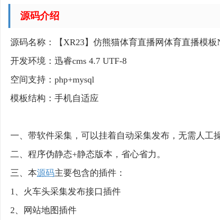
源码介绍
源码名称：【XR23】仿熊猫体育直播网体育直播模板
开发环境：迅睿cms 4.7 UTF-8
空间支持：php+mysql
模板结构：手机自适应
一、带软件采集，可以挂着自动采集发布，无需人工
二、程序伪静态+静态版本，省心省力。
三、本
源码
主要包含的插件：
1、火车头采集发布接口插件
2、网站地图插件