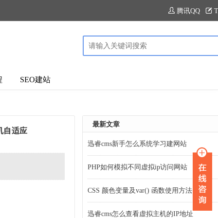
腾讯QQ
T
程
SEO建站
最新文章
机自适应
迅睿cms新手怎么系统学习建网站
PHP如何模拟不同虚拟ip访问网站
CSS 颜色变量及var() 函数使用方法
迅睿cms怎么查看虚拟主机的IP地址