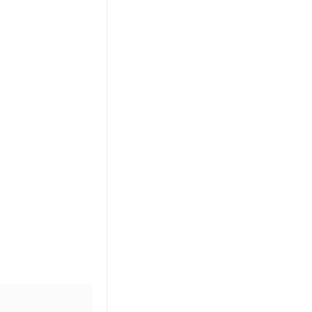
蜘蛛爬行
获取IP
迅睿CMS插件
函数使用
修改
UI
设计
阿里云
比分网
虚拟
TAG标签
火车头采集
前端研发
自动查询
龙珠
上传限制
360足球
体育资讯
学做网站
蓝天
链接标签
查询
关键词词
宝塔面板
全局
CSS 颜色
925直播