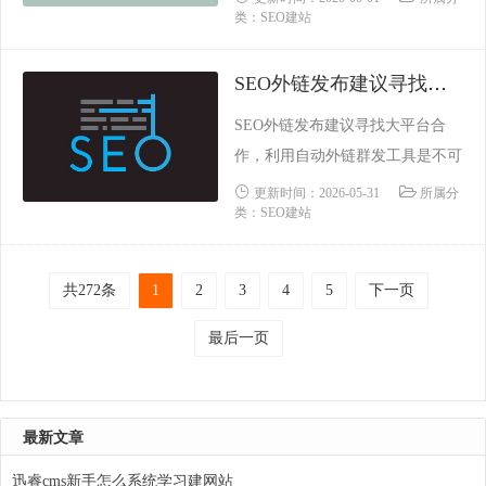
加，我们也发现在网站中包含页
类：SEO建站
网址提交给移动搜索收录。百度移
面......
动Sitemap协议是在标准Sitemap协
SEO外链发布建议寻找大平台合作，利用自动外链群发工具是不可行的
议基础上制定的，增加了标签，它
有四种取值： ：移动网页 ：移动
SEO外链发布建议寻找大平台合
网页 ：自适应网页：代码适配无
作，利用自动外链群发工具是不可
该上述标签表......
行的自百度绿罗算法诞生以来，搜
更新时间：2026-05-31
所属分
类：SEO建站
索引擎一直在不断升级算法，以打
击外链劣质垃圾，净化网络推广环
境。如何发送SEO外链？SEO外链
共272条
1
2
3
4
5
下一页
自动质量分配工具是否可靠？像这
最后一页
样的问题一直困扰着新进入SEO行
业的人的涌入。虽然算法的升级已
经经历了几年的时间，但这......
最新文章
迅睿cms新手怎么系统学习建网站