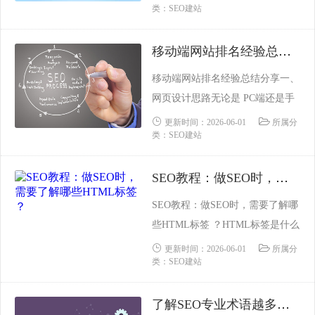
优先、发布、宣传、推广厂商产
类：SEO建站
站。我们如何才能在数百万网站中
品......
脱颖而出，在搜索引擎中获得优异
移动端网站排名经验总结分享
的排名？然后我们要讨论快速排
名。当然，在搜索引擎优化领域，
移动端网站排名经验总结分享一、
有几种快速排名方法，包括白帽、
网页设计思路无论是 PC端还是手
黑帽和灰帽，但后两种是快速排名
机端，我们所做的最后都是把网站
更新时间：2026-06-01
所属分
方法。容易被K站，或者掉右边，
类：SEO建站
的内容，以合理的排名，合理的界
这......
面呈现给那些浏览了网站的人们。
SEO教程：做SEO时，需要了解哪些HTML标签 ？
所以，手机端的网页设计显得尤为
重要。值得注意的优化技巧包括：
SEO教程：做SEO时，需要了解哪
减少使用 FLASH、 JS等看起来很
些HTML标签 ？HTML标签是什么
耀眼但实际上会降低搜索引擎友好
HTML，全称Hypertext Markup La
更新时间：2026-06-01
所属分
度的元素。二、百度移......
类：SEO建站
nguage，也就是“超文本链接标示
语言”。HTML文本是由 HTML命
了解SEO专业术语越多，学习优化技术越轻松
令组成的描述性文本，HTML 命令