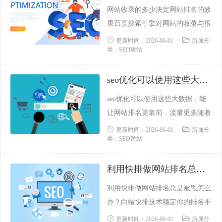
反馈，顺利生效。 移动适配工具
网站收录的多少决定网站排名的效
数据提交方式：一、规则适配提交
果百度搜索引擎对网站的收录与很
当PC地址和移动地址存在规则的
多因素有关。网站要想被百度搜索
更新时间：2026-06-01
所属分
匹配关系时，可以使用规则适......
类：SEO建站
引擎收录，需要站长不断调整和完
善网站整体结构，并对网站结构、
seo优化可以使用这些大数据，能让网站排名更靠前，流量更多
内容、链接等细节进行优化，从而
突破收录难，逐步提高网站收录水
seo优化可以使用这些大数据，能
平。一般来说，百度的收藏可以直
让网站排名更靠前，流量更多随着
接反映一个网站内容的质量和江湖
大数据时代的到来和互联网技术的
更新时间：2026-06-01
所属分
状况。许多新手站长可能会感到
类：SEO建站
飞速发展，数据在企业的日常经营
困......
管理中无处不在。各种数据的收
利用快排做网站排名总是被黑怎么办？白帽快排技术稳定你的排名不成问题
录、集成、分析和研究对企业的发
展和决策起着非常重要的作用。大
利用快排做网站排名总是被黑怎么
数据为企业联盟提供服务，收录：
办？白帽快排技术稳定你的排名不
① 发布厂商产品：翻译、分类、
成问题现在互联网上有上千万个网
更新时间：2026-06-01
所属分