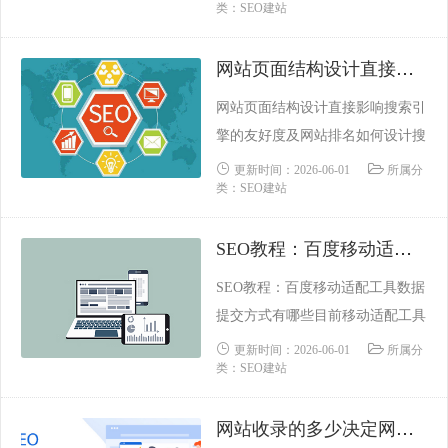
类：SEO建站
名。如果你想通过网站营销收到订
单，造成影响的原因大多是关键词
网站页面结构设计直接影响搜索引擎的友好度及网站排名
的自然排名。也就是说，如果能免
费找到网站的关键词，那么在网站
网站页面结构设计直接影响搜索引
接收列表之后，就简单多了，只有
擎的友好度及网站排名如何设计搜
首页有排名，才能实现更好的展示
索引擎友好的网站页面？网站页面
更新时间：2026-06-01
所属分
机会，并且能够完成更好的转化
类：SEO建站
上的许多设计直接影响到它们是否
率。......
对搜索引擎足够友好，进而影响网
SEO教程：百度移动适配工具数据提交方式有哪些
站的排名和优化难度。所以今天，
我们为您介绍了一些在设计网站页
SEO教程：百度移动适配工具数据
面时必须注意的细节。网站页面的
提交方式有哪些目前移动适配工具
结构必须足够清晰，以确定用户是
支持：规则适配提交和URL适配提
更新时间：2026-06-01
所属分
否可以在次或进入网站后不久找
类：SEO建站
交，这两种提交方式都需要先指定
到......
PC与移动站点，这样才可以使平
网站收录的多少决定网站排名的效果
台快速地检验您提交的数据、给出