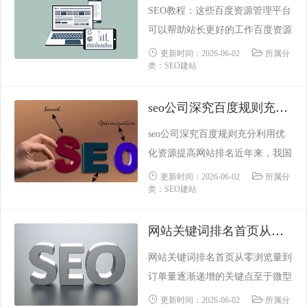
求习惯。因此，企业网站只有通过
SEO教程：这些百度资源管理平台
优化才能提高其在网络平台中的排
可以帮助站长更好的工作百度资源
名。我们应该知道，网站优化就像
管理平台功能：小程序改造引导可
更新时间：2026-06-02
所属分
逆水行舟。接下来，让我们来看看
类：SEO建站
了解关联站点在搜索中的热门内
网站......
容，定向改造生产小程序内容 医
seo公司深究百度规则充分利用优化资源提高网站排名
疗权威资源优质权威医疗内容提交
入口优站扶植优秀站点进入搜索的
seo公司深究百度规则充分利用优
快速入口 搜索视频服务百度搜索
化资源提高网站排名近年来，我国
邀请全网优秀视频生产者，共同建
SEO优化行业蓬勃发展，竞争日趋
更新时间：2026-06-02
所属分
设开放共赢的视频搜索生态原创
类：SEO建站
激烈，造就了众多SEO学者，但真
保......
正能担当SEO优化重任的SEO人并
网站关键词排名首页从零浏览量到订单量逐渐递增的关键点
不多。在这里为大家分享SEO的核
心知识，帮助大家有效提高网站的
网站关键词排名首页从零浏览量到
关键词排名。1、 优质链接诱饵在
订单量逐渐递增的关键点至于微型
一个网站开始的时候，满足SEO的
企业，没有多少资金投入竞价排
更新时间：2026-06-02
所属分
基本标准，首先......