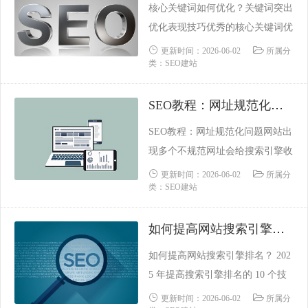
核心关键词如何优化？关键词突出
是有利的。区域性搜索排结果名机
优化表现技巧优秀的核心关键词优
制特征并不是所有的关键词都会
化技术！搜索引擎试图识别页面、
更新时间：2026-06-02
所属分
+触发区域性搜索结果，出现
类：SEO建站
标签和链接中重要的单词。无论您
这......
的Html代码是否被标记以帮助搜索
SEO教程：网址规范化问题
引擎增强功能，您都需要知道要发
布的个指标是显著性（例如，在分
SEO教程：网址规范化问题网站出
析的所有文本块中，单词越相关或
现多个不规范网址会给搜索引擎收
重要，它就越重要）。SEO的突出
录和排名带来很多麻烦。网址规范
更新时间：2026-06-02
所属分
意味着不仅要突出整个站点......
类：SEO建站
化造成的几个问题：▪CMS系统在
不同地方链接到不同的URL，分散
如何提高网站搜索引擎排名？ 2025 年提高搜索引擎排名的 10 个技巧
了页面权重，不利于排名。▪复制
内容过多，搜索引擎可能认为有作
如何提高网站搜索引擎排名？ 202
弊嫌疑。▪外部链接也可能指向不
5 年提高搜索引擎排名的 10 个技
同URL，分散权重。▪搜索引擎把
巧如果您是少数几个优化并保持网
更新时间：2026-06-02
所属分
资源花在收录不规范的网......