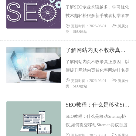
可以说明文字、 图形、动画、声
了解SEO专业术语越多，学习优化
音、表格、链接等， 即平常上网
技术越轻松很多新手或者初学者在
所看到的的网......
学习SEO过程中，总喜欢急于求
更新时间：2026-06-01
所属分
类：SEO建站
成，常常在不清楚seo专业术语的
情况下，就想做关键词排名，然而
了解网站内页不收录真正原因，以便提升网站内页转化率
这样的结果并不理想，当我们在学
习seo的时候，如果基础知识不牢
了解网站内页不收录真正原因，以
固或者对于seo了解不多的情况
便提升网站内页转化率网站排名是
下，还是建议你先把seo常用术语
基于网站流量，这源于网站收集。
更新时间：2026-06-01
所属分
了解清楚，才能有利于做......
类：SEO建站
这是网站优化的必由之路。虽然许
多关键字只能通过主页进行排名，
SEO教程：什么是移动Sitemap协议,如何提交移动Sitemap协议
但通常是空的，如果流量不能在以
后的时间段内跟上，它将不会持续
SEO教程：什么是移动Sitemap协
很长时间。因此，获得好的排名页
议,如何提交移动Sitemap协议百度
面至关重要。随着新网站数量的增
推出了移动Sitemap协议，用于将
更新时间：2026-06-01
所属分