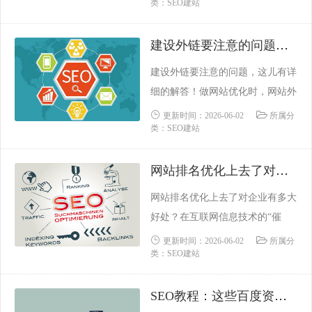
类：SEO建站
站状态的人之一，那么您就赢得了
一次假期。只是假期会让你付出代
建设外链要注意的问题，这儿有详细的解答！
价，因为"优化"的含义似乎每时每
刻都在变化。如果您希望您的网站
建设外链要注意的问题，这儿有详
在 SEO 方面保持最佳性能，则需
细的解答！做网站优化时，网站外
要时刻保持警惕；即使是最认真的
链建设是不可缺少的一部分，外链
更新时间：2026-06-02
所属分
企业也可能会立......
类：SEO建站
的作用很重要，不仅仅是为了提高
关键词排名和网站的权重，还有一
网站排名优化上去了对企业有多大好处？
些高质量的网站外链可以为我们网
站带来可观的流量，那么我们在建
网站排名优化上去了对企业有多大
设外链时，大家知道有哪些误区需
好处？在互联网信息技术的“催
要避免吗？今天小编为大家来介绍
促”下，越来越多的企业将网络营
更新时间：2026-06-02
所属分
一下建设外链的误区。一、单纯
类：SEO建站
销作为新的营销平台。由于其成本
追......
低廉，不需要面对昂贵的商铺租
SEO教程：这些百度资源管理平台可以帮助站长更好的工作
金，也能满足现代小伙伴的消费需