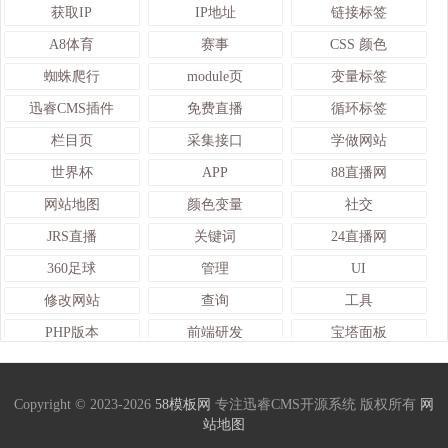
获取IP
IP地址
链接标签
A8体育
赛事
CSS 颜色
蜘蛛爬行
module页
变量标签
迅睿CMS插件
免费直播
循环标签
栏目页
采集接口
学做网站
世界杯
APP
88直播网
网站地图
颜色变量
社交
JRS直播
关键词
24直播网
360足球
管理
UI
修改网站
查询
工具
PHP版本
前端研发
宝塔面板
体育
PHP
交易
IT
会员
比分网
Copyright © 2023-2026
58模板网
专注迅睿CMS开源系统 版权所有
网
站地图
模拟
场景
新闻博客