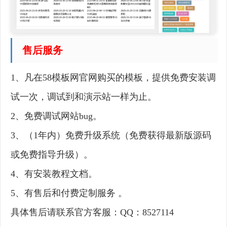
售后服务
1、凡在58模板网官网购买的模板，提供免费安装调
试一次，调试到和演示站一样为止。
2、免费调试网站bug。
3、（1年内）免费升级系统（免费获得最新版源码
或免费指导升级）。
4、有安装教程文档。
5、有售后和付费定制服务 。
具体售后请联系官方客服：QQ：8527114