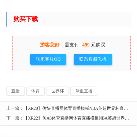
购买下载
游客您好
，需支付
499
元购买
联系客服QQ
联系客服飞机
直播
体育
世界杯
章鱼直播
上一篇：
【XR20】仿快直播网体育直播模板NBA英超世界杯直播模板手机自适应
下一篇：
【XR22】仿A8体育直播网体育直播模板NBA英超世界杯直播模板手机自适应