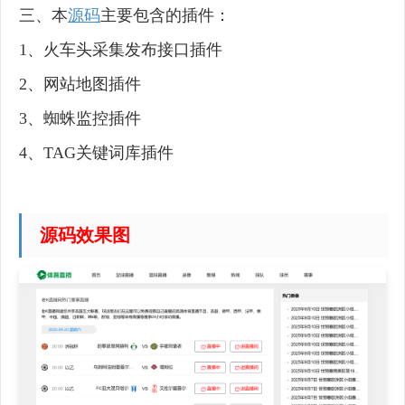
三、本
源码
主要包含的插件：
1、火车头采集发布接口插件
2、网站地图插件
3、蜘蛛监控插件
4、TAG关键词库插件
源码效果图