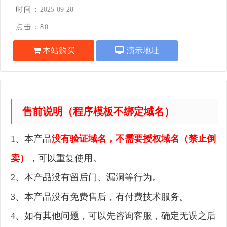
时间：
2025-09-20
点击：8
0
本站购买
演示地址
售前说明（程序模板不绑定域名）
1、本产品
没有验证域名，不需要授权域名（禁止倒
卖）
，可以重复使用。
2、本产品没有留后门、漏洞等行为。
3、本产品没有免费售后，有付费技术服务。
4、如有其他问题，可以先咨询客服，确定无误之后