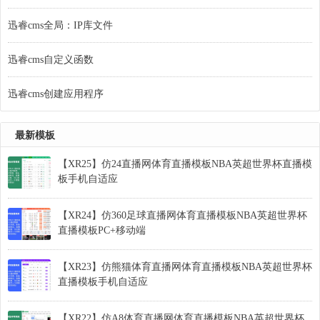
迅睿cms全局：IP库文件
迅睿cms自定义函数
迅睿cms创建应用程序
最新模板
【XR25】仿24直播网体育直播模板NBA英超世界杯直播模
板手机自适应
【XR24】仿360足球直播网体育直播模板NBA英超世界杯
直播模板PC+移动端
【XR23】仿熊猫体育直播网体育直播模板NBA英超世界杯
直播模板手机自适应
【XR22】仿A8体育直播网体育直播模板NBA英超世界杯