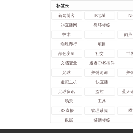
标签云
新闻博客
IP地址
N
24直播网
循环标签
技术
IT
雨燕
蜘蛛爬行
项目
颜色变量
社交
世
文档变量
迅睿CMS插件
足球
关键词词
关
虚拟主机
快直播
足球资讯
监控
蓝天
场景
工具
JRS直播
管理系统
模
数据
链接标签
上传限制
变量标签
足球