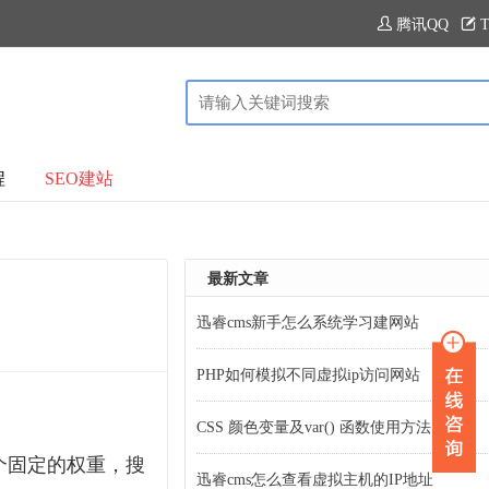
腾讯QQ
T
程
SEO建站
最新文章
迅睿cms新手怎么系统学习建网站
PHP如何模拟不同虚拟ip访问网站
CSS 颜色变量及var() 函数使用方法
个固定的权重，搜
迅睿cms怎么查看虚拟主机的IP地址