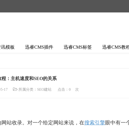
资讯模板
迅睿CMS插件
迅睿CMS标签
迅睿CMS教
教程：主机速度和SEO的关系
5-17
所属分类：
SEO建站
点击：
0
次
响网站收录。对一个给定网站来说，在
搜索引擎
眼中有一