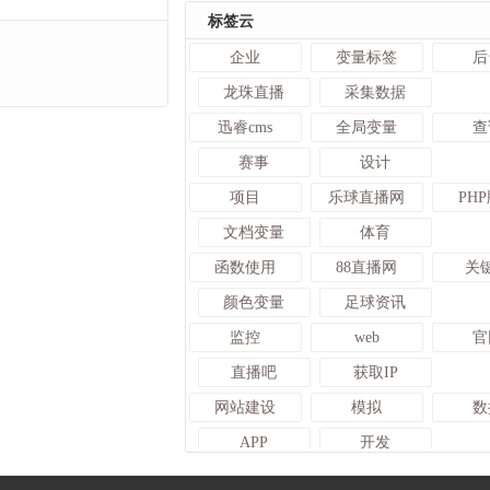
标签云
企业
变量标签
后
龙珠直播
采集数据
迅睿cms
全局变量
查
赛事
设计
项目
乐球直播网
PH
文档变量
体育
函数使用
88直播网
关
颜色变量
足球资讯
监控
web
官
直播吧
获取IP
网站建设
模拟
数
APP
开发
修改网站
A8体育
c