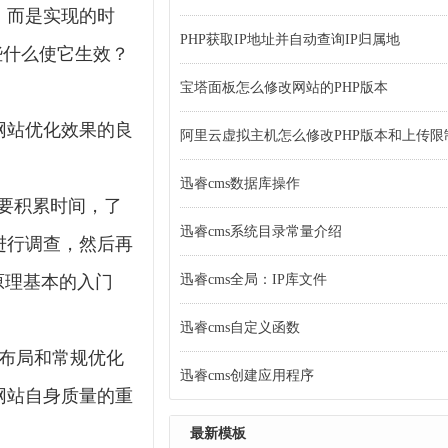
，而是实现的时
PHP获取IP地址并自动查询IP归属地
些什么使它生效？
宝塔面板怎么修改网站的PHP版本
网站优化效果的良
阿里云虚拟主机怎么修改PHP版本和上传限
迅睿cms数据库操作
要积累时间，了
迅睿cms系统目录常量介绍
进行调查，然后再
原理基本的入门
迅睿cms全局：IP库文件
迅睿cms自定义函数
布局和常规优化
迅睿cms创建应用程序
网站自身质量的重
最新模板