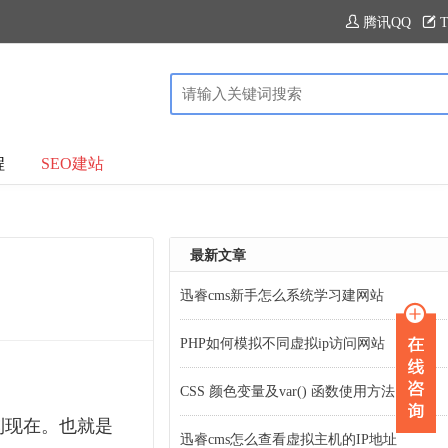
腾讯QQ
T
程
SEO建站
最新文章
迅睿cms新手怎么系统学习建网站
PHP如何模拟不同虚拟ip访问网站
CSS 颜色变量及var() 函数使用方法
到现在。也就是
迅睿cms怎么查看虚拟主机的IP地址