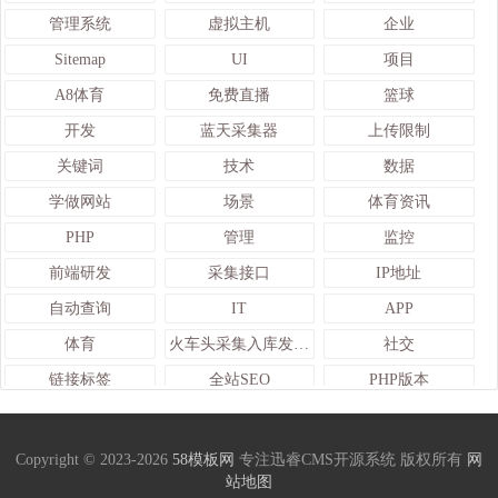
管理系统
虚拟主机
企业
Sitemap
UI
项目
A8体育
免费直播
篮球
开发
蓝天采集器
上传限制
关键词
技术
数据
学做网站
场景
体育资讯
PHP
管理
监控
前端研发
采集接口
IP地址
自动查询
IT
APP
体育
火车头采集入库发布接口
社交
链接标签
全站SEO
PHP版本
web
足球资讯
迅睿
火车头采集
变量标签
采集数据
Copyright © 2023-2026
58模板网
专注迅睿CMS开源系统 版权所有
网
站地图
查询
直播吧
关键词词