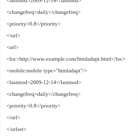
<lastmod>2009-12-14</lastmod>
<changefreq>daily</changefreq>
<priority>0.8</priority>
</url>
<url>
<loc>http://www.example.com/htmladapt.html</loc>
<mobile:mobile type="htmladapt"/>
<lastmod>2009-12-14</lastmod>
<changefreq>daily</changefreq>
<priority>0.8</priority>
</url>
</urlset>