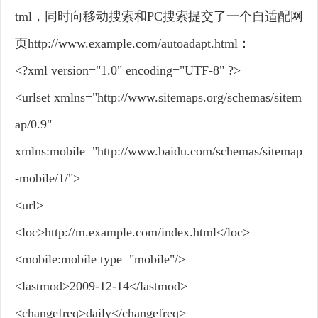
tml，同时向移动搜索和PC搜索提交了一个自适配网
页http://www.example.com/autoadapt.html：
<?xml version="1.0" encoding="UTF-8" ?>
<urlset xmlns="http://www.sitemaps.org/schemas/sitem
ap/0.9"
xmlns:mobile="http://www.baidu.com/schemas/sitemap
-mobile/1/">
<url>
<loc>http://m.example.com/index.html</loc>
<mobile:mobile type="mobile"/>
<lastmod>2009-12-14</lastmod>
<changefreq>daily</changefreq>