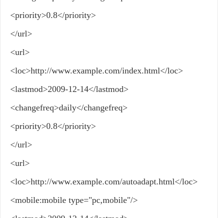
<priority>0.8</priority>
</url>
<url>
<loc>http://www.example.com/index.html</loc>
<lastmod>2009-12-14</lastmod>
<changefreq>daily</changefreq>
<priority>0.8</priority>
</url>
<url>
<loc>http://www.example.com/autoadapt.html</loc>
<mobile:mobile type="pc,mobile"/>