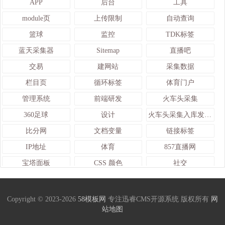
APP
后台
工具
module页
上传限制
自动查询
篮球
监控
TDK标签
蓝天采集器
Sitemap
直播吧
交易
建网站
采集数据
栏目页
循环标签
体育门户
管理系统
前端研发
火车头采集
360足球
设计
火车头采集入库发布接口
比分网
文档变量
链接标签
IP地址
体育
857直播网
宝塔面板
CSS 颜色
社交
管理
熊猫体育
官网
TAG标签
全局变量
迅睿
Copyright © 2023-2026
58模板网
专注迅睿CMS开源系统 版权所有
网
站地图
cms
章鱼直播
数据