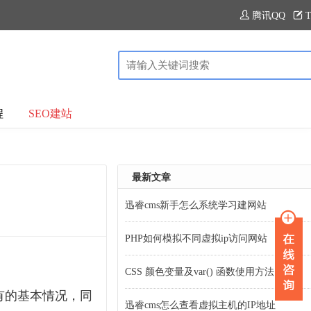
腾讯QQ
T
程
SEO建站
最新文章
迅睿cms新手怎么系统学习建网站
PHP如何模拟不同虚拟ip访问网站
CSS 颜色变量及var() 函数使用方法
有的基本情况，同
迅睿cms怎么查看虚拟主机的IP地址