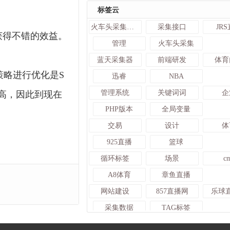
标签云
火车头采集入库发布接口
采集接口
JR
获得不错的效益。
管理
火车头采集
蓝天采集器
前端研发
体育
略进行优化是S
迅睿
NBA
管理系统
关键词词
企
高，因此到现在
PHP版本
全局变量
交易
设计
体
925直播
篮球
循环标签
场景
c
A8体育
章鱼直播
网站建设
857直播网
乐球
采集数据
TAG标签
足球资讯
龙珠直播
迅睿