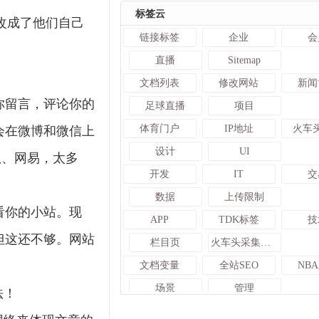
标签云
改成了他们自己
链接标签
企业
会
直播
Sitemap
文档列表
修改网站
新闻
你留言，评论你的
足球直播
项目
体育门户
IP地址
火车
会在微博和微信上
设计
UI
狐、网易，太多
开发
IT
交
！
数据
上传限制
看你的小站。现
APP
TDK标签
技
但这还不够。网站
栏目页
火车头采集入库发布接口
文档变量
全站SEO
NB
场景
管理
法！
蓝天采集器
A8体育
mod