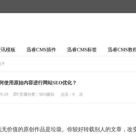
资讯模板
迅睿CMS插件
迅睿CMS标签
迅睿CMS教
化？
如何使用原始内容进行网站SEO优化？
5-29
所属分类：
SEO建站
点击：
0
次
毫无价值的原创作品是垃圾。你较好转载别人的文章，改