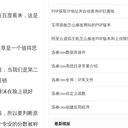
PHP获取IP地址并自动查询IP归属地
在百度看来，这是
宝塔面板怎么修改网站的PHP版本
！
阿里云虚拟主机怎么修改PHP版本和上传限
文章是一个值得思
迅睿cms数据库操作
迅睿cms系统目录常量介绍
庭，当我们是第二
英镑
迅睿cms全局：IP库文件
唾沫在脸上就好
迅睿cms自定义函数
迅睿cms创建应用程序
器，所以要判断原
个专业的分数被称
最新模板