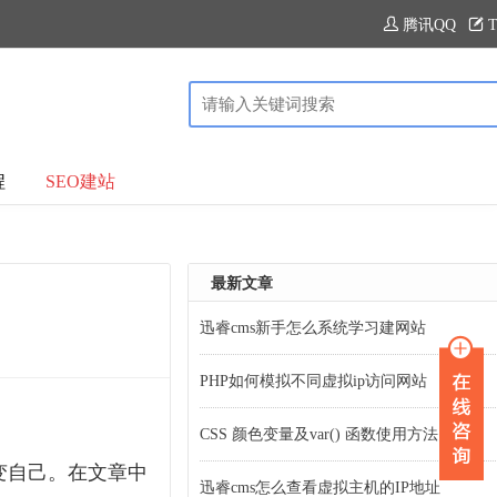
腾讯QQ
T
程
SEO建站
最新文章
迅睿cms新手怎么系统学习建网站
PHP如何模拟不同虚拟ip访问网站
CSS 颜色变量及var() 函数使用方法
变自己。在文章中
迅睿cms怎么查看虚拟主机的IP地址