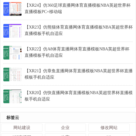
【XR24】仿360足球直播网体育直播模板NBA英超世界杯
直播模板PC+移动端
【XR23】仿熊猫体育直播网体育直播模板NBA英超世界杯
直播模板手机自适应
【XR22】仿A8体育直播网体育直播模板NBA英超世界杯
直播模板手机自适应
【XR21】仿章鱼直播网体育直播模板NBA英超世界杯直播
模板手机自适应
【XR20】仿快直播网体育直播模板NBA英超世界杯直播模
板手机自适应
标签云
网站建设
企业
修改网站