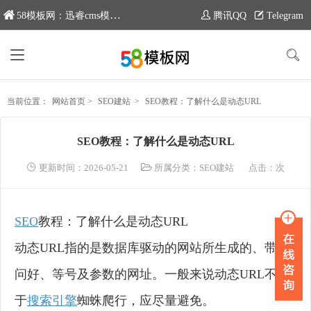
58模板网：迅睿cms模板专业分享平台，新域名：www.moban58.com
腾讯QQ
Telegram
当前位置：
网站首页
>
SEO建站
>
SEO教程：了解什么是动态URL
SEO教程：了解什么是动态URL
更新时间：2026-05-21
所属分类：
SEO建站
点击：
次
SEO
教程：了解什么是动态URL
动态URL指的是数据库驱动的网站所生成的、带有
问好、等号及参数的网址。一般来说动态URL不利
于
搜索引擎
蜘蛛爬行，应尽量避免。