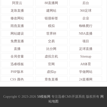
阿里云
88直播网
后台
龙珠直播
建网站
360足球
修改网站
链接标签
企业
雨燕直播
模拟
蜘蛛爬行
网站建设
世界杯
NBA直播
免费直播
交易
项目
直播
比分网
足球直播
全局变量
虚拟主机
Sitemap
迅睿模板
官网
A8体育
PHP版本
虚拟ip
学做网站
CSS 颜色
章鱼直播
24直播网
颜色变量
web
TDK标签
熊猫体育
火车头采集
925直播
Copyright © 2023-2026
58模板网
专注迅睿CMS开源系统 版权所有
网
站地图
数据
栏目页
开发