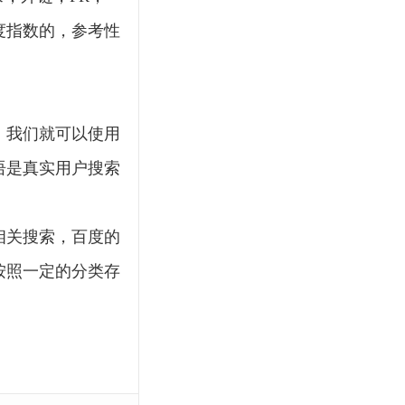
全站SEO
857直播网
度指数的，参考性
免费直播
TAG标签
JR
APP
体育
函数使用
网站地图
I
，我们就可以使用
文档变量
体育资讯
足球直播
获取IP
采集
语是真实用户搜索
查询
官网
module页
925直播
蓝天
相关搜索，百度的
迅睿
快直播
按照一定的分类存
前端研发
监控
24
链接标签
上传限制