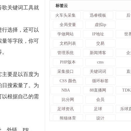
标签云
谷歌关键词工具就
火车头采集
迅睿模板
后
全局变量
虚拟ip
进行选择，还可以
学做网站
IP地址
世
索量等字段，你可
文档列表
交易
等。
管理系统
新闻博客
企
PHP版本
cms
采集接口
关键词词
直
它主要是以百度为
CSS 颜色
循环标签
的日搜索量了。为
NBA
88直播网
TD
可以根据自己的需
比分网
会员
足球资讯
足球
乐球
熊猫体育
设计
迅睿CMS插件
章鱼直播
赛
，外链，PR，