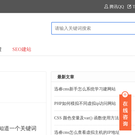
腾讯QQ
T
程
SEO建站
最新文章
迅睿cms新手怎么系统学习建网站
PHP如何模拟不同虚拟ip访问网站
CSS 颜色变量及var() 函数使用方法
知道一个关键词
迅睿cms怎么查看虚拟主机的IP地址