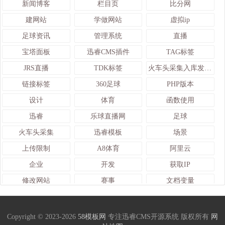
新闻博客
栏目页
比分网
建网站
学做网站
虚拟ip
足球资讯
管理系统
直播
宝塔面板
迅睿CMS插件
TAG标签
JRS直播
TDK标签
火车头采集入库发布接口
链接标签
360足球
PHP版本
设计
体育
函数使用
迅睿
乐球直播网
足球
火车头采集
迅睿模板
场景
上传限制
A8体育
阿里云
企业
开发
获取IP
修改网站
赛事
文档变量
颜色变量
查询
UI
循环标签
会员
管理
Copyright © 2023-2026
58模板网
专注迅睿CMS开源系统 版权所有
网