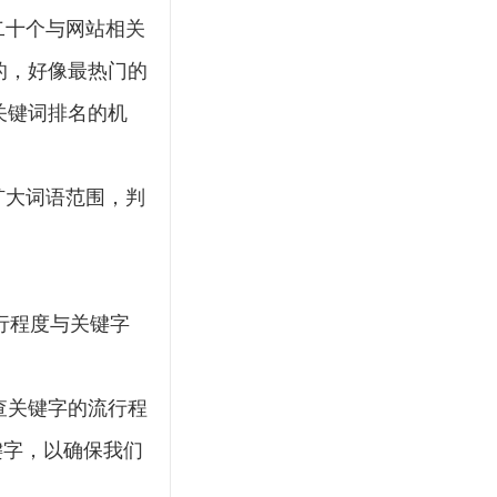
文档变量
设计
二十个与网站相关
体育门户
阿里云
92
的，好像最热门的
管理系统
直播
关键词排名的机
栏目页
学做网站
官
全站SEO
Sitemap
扩大词语范围，判
JRS直播
火车头采集
网站
世界杯
虚拟主机
企业
项目
上传
龙珠直播
360足球
行程度与关键字
查询
监控
快
迅睿
CSS 颜色
查关键字的流行程
键字，以确保我们