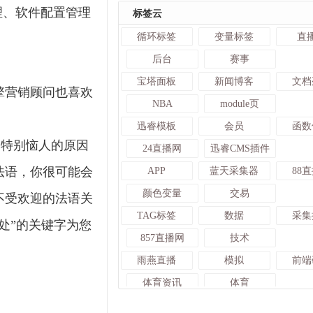
理、软件配置管理
标签云
循环标签
变量标签
直
后台
赛事
宝塔面板
新闻博客
文档
擎营销顾问也喜欢
NBA
module页
迅睿模板
会员
函数
个特别恼人的原因
24直播网
迅睿CMS插件
法语，你很可能会
APP
蓝天采集器
88
颜色变量
交易
不受欢迎的法语关
TAG标签
数据
采集
处”的关键字为您
857直播网
技术
雨燕直播
模拟
前端
体育资讯
体育
管理
足球
I