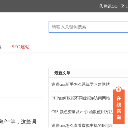
腾讯QQ
T
程
SEO建站
最新文章
迅睿cms新手怎么系统学习建网站
PHP如何模拟不同虚拟ip访问网站
CSS 颜色变量及var() 函数使用方法
房产”等，这些词
迅睿cms怎么查看虚拟主机的IP地址