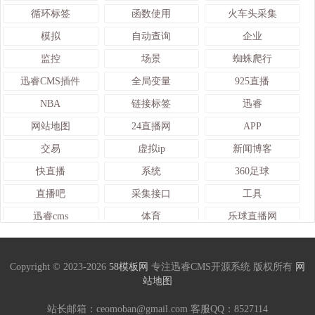
循环标签
函数使用
火车头采集
模拟
自动查询
企业
监控
场景
蜘蛛爬行
迅睿CMS插件
全局变量
925直播
NBA
链接标签
迅睿
网站地图
24直播网
APP
交易
虚拟ip
新闻博客
快直播
系统
360足球
直播吧
采集接口
工具
迅睿cms
体育
乐球直播网
查询
TAG标签
修改网站
IT
世界杯
颜色变量
Copyright © 2023-2026
58模板网
专注迅睿CMS开源系统 版权所有
网
站地图
熊猫体育
采集数据
文档列表
上传限制
足球直播
火车头采集入库发布接口
站长邮箱：ceomoban@gmail.com 客服QQ：
8527114