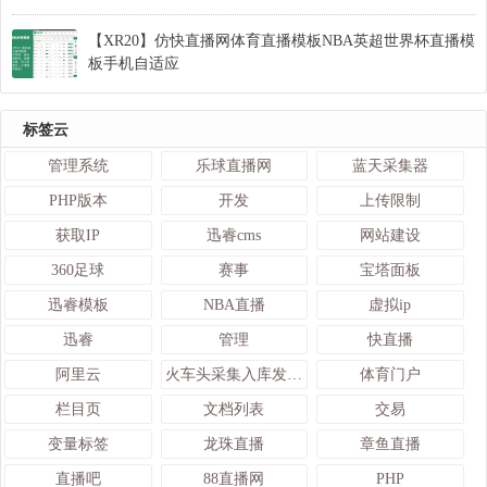
【XR20】仿快直播网体育直播模板NBA英超世界杯直播模
板手机自适应
标签云
管理系统
乐球直播网
蓝天采集器
PHP版本
开发
上传限制
获取IP
迅睿cms
网站建设
360足球
赛事
宝塔面板
迅睿模板
NBA直播
虚拟ip
迅睿
管理
快直播
阿里云
火车头采集入库发布接口
体育门户
栏目页
文档列表
交易
变量标签
龙珠直播
章鱼直播
直播吧
88直播网
PHP