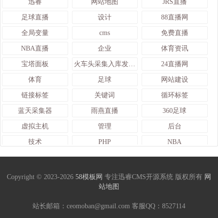
迅睿
网站地图
JRS直播
足球直播
设计
88直播网
全局变量
cms
免费直播
NBA直播
企业
体育资讯
宝塔面板
火车头采集入库发布接口
24直播网
体育
足球
网站建设
链接标签
关键词
循环标签
蓝天采集器
雨燕直播
360足球
虚拟主机
管理
后台
技术
PHP
NBA
web
关键词词
直播吧
数据
建网站
迅睿cms
Copyright © 2023-2026
58模板网
专注迅睿CMS开源系统 版权所有
网
站地图
监控
文档变量
修改网站
龙珠直播
官网
857直播网
站长邮箱：ceomoban@gmail.com 客服QQ：
8527114