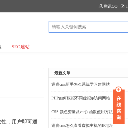
腾讯QQ
T
程
SEO建站
最新文章
迅睿cms新手怎么系统学习建网站
PHP如何模拟不同虚拟ip访问网站
CSS 颜色变量及var() 函数使用方法
关性，用户即可通
迅睿cms怎么查看虚拟主机的IP地址