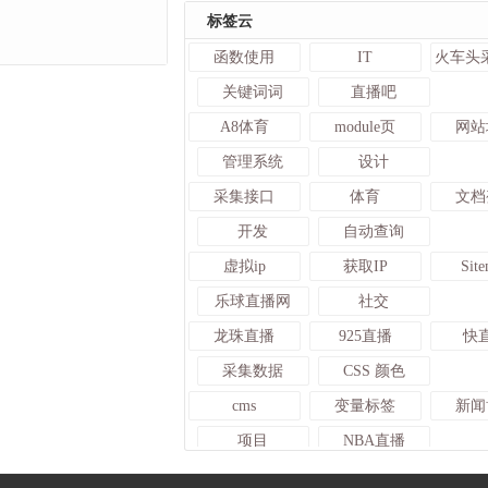
标签云
函数使用
IT
关键词词
直播吧
A8体育
module页
网站
管理系统
设计
采集接口
体育
文档
开发
自动查询
虚拟ip
获取IP
Sit
乐球直播网
社交
龙珠直播
925直播
快
采集数据
CSS 颜色
cms
变量标签
新闻
项目
NBA直播
TAG标签
颜色变量
IP