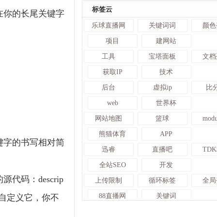
标签云
在你的长尾关键字
乐球直播网
关键词词
颜色
项目
建网站
工具
宝塔面板
文档
获取IP
技术
后台
虚拟ip
比
web
世界杯
网站地图
篮球
mod
熊猫体育
APP
键字的书写相对简
迅睿
直播吧
TD
全站SEO
开发
：descrip
上传限制
循环标签
全局
88直播网
关键词
能自定义它，你不
变量标签
文档变量
场