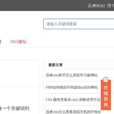
腾讯QQ
T
程
SEO建站
最新文章
迅睿cms新手怎么系统学习建网站
PHP如何模拟不同虚拟ip访问网站
CSS 颜色变量及var() 函数使用方法
做一个关键词列
迅睿cms怎么查看虚拟主机的IP地址