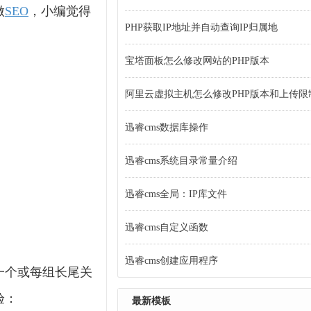
做
SEO
，小编觉得
PHP获取IP地址并自动查询IP归属地
宝塔面板怎么修改网站的PHP版本
阿里云虚拟主机怎么修改PHP版本和上传限
迅睿cms数据库操作
迅睿cms系统目录常量介绍
迅睿cms全局：IP库文件
迅睿cms自定义函数
迅睿cms创建应用程序
一个或每组长尾关
验：
最新模板