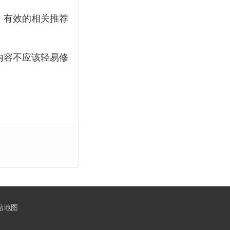
自动查询
体育门户
。有效的相关推荐
足球资讯
857直播网
IP
火车头采集
NBA直播
内容不应该轻易修
体育资讯
企业
24
官网
直播
模拟
迅睿cms
赛
TAG标签
925直播
免费直播
管理
蓝天
火车头采集入库发布接口
龙珠直播
A8体育
cms
采集
查询
迅睿模板
站地图