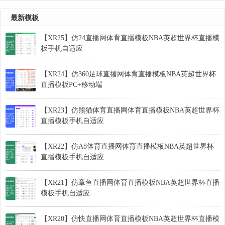
最新模板
【XR25】仿24直播网体育直播模板NBA英超世界杯直播模
板手机自适应
【XR24】仿360足球直播网体育直播模板NBA英超世界杯
直播模板PC+移动端
【XR23】仿熊猫体育直播网体育直播模板NBA英超世界杯
直播模板手机自适应
【XR22】仿A8体育直播网体育直播模板NBA英超世界杯
直播模板手机自适应
【XR21】仿章鱼直播网体育直播模板NBA英超世界杯直播
模板手机自适应
【XR20】仿快直播网体育直播模板NBA英超世界杯直播模