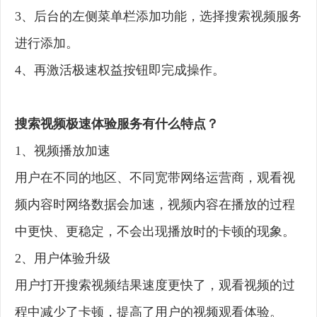
3、后台的左侧菜单栏添加功能，选择搜索视频服务
进行添加。
4、再激活极速权益按钮即完成操作。
搜索视频极速体验服务有什么特点？
1、视频播放加速
用户在不同的地区、不同宽带网络运营商，观看视
频内容时网络数据会加速，视频内容在播放的过程
中更快、更稳定，不会出现播放时的卡顿的现象。
2、用户体验升级
用户打开搜索视频结果速度更快了，观看视频的过
程中减少了卡顿，提高了用户的视频观看体验。