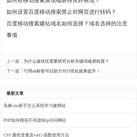
如何在移动搜索展现端获得良好表现？
如何设置百度移动搜索禁止对网页进行转码？
百度移动搜索建站域名如何选择？域名选择的注意
事项
上一篇：
为什么做优化需要研究分析关键词难易程度？
下一篇：
巧用alt标签可以助力SEO优化效果提升！
最新文章
迅睿cms新手怎么系统学习建网站
PHP如何模拟不同虚拟ip访问网站
CSS 颜色变量及var() 函数使用方法