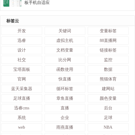
板手机自适应
标签云
开发
关键词
变量标签
迅睿
虚拟主机
88直播网
设计
文档变量
链接标签
社交
比分网
监控
宝塔面板
函数使用
数据
官网
快直播
熊猫体育
蓝天采集器
循环标签
建网站
足球直播
章鱼直播
颜色变量
迅睿cms
直播
后台
系统
企业
足球
web
雨燕直播
NBA