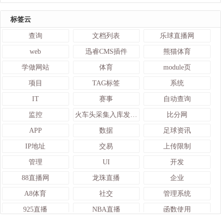
标签云
查询
文档列表
乐球直播网
web
迅睿CMS插件
熊猫体育
学做网站
体育
module页
项目
TAG标签
系统
IT
赛事
自动查询
监控
火车头采集入库发布接口
比分网
APP
数据
足球资讯
IP地址
交易
上传限制
管理
UI
开发
88直播网
龙珠直播
企业
A8体育
社交
管理系统
925直播
NBA直播
函数使用