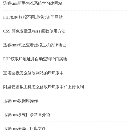
迅睿cms新手怎么系统学习建网站
PHP如何模拟不同虚拟ip访问网站
CSS 颜色变量及var() 函数使用方法
迅睿cms怎么查看虚拟主机的IP地址
PHP获取IP地址并自动查询IP归属地
宝塔面板怎么修改网站的PHP版本
阿里云虚拟主机怎么修改PHP版本和上传限制
迅睿cms数据库操作
迅睿cms系统目录常量介绍
迅睿cms全局：IP库文件