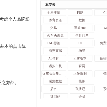
标签云
全局变量
PHP
企
考虑个人品牌影
体育资讯
数据
交易
迅睿cms
w
火车头采集
体育门户
TAG标签
UI
免费
行基本的点击统
雨燕直播
场景
A8体育
PHP版本
链接
虚拟主机
官网
火车头采集入库发布接口
上传限制
管
采集数据
模拟
反之亦然。
后台
直播吧
系
建网站
会员
赛事
监控
前端