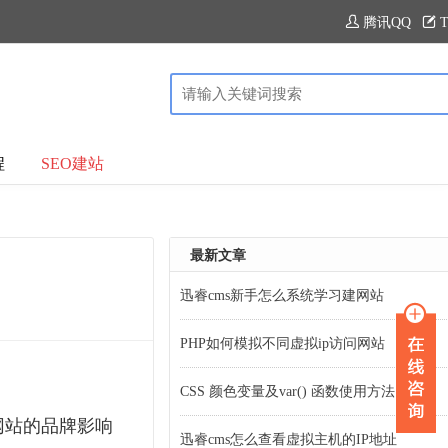
腾讯QQ
T
程
SEO建站
最新文章
迅睿cms新手怎么系统学习建网站
PHP如何模拟不同虚拟ip访问网站
CSS 颜色变量及var() 函数使用方法
网站的品牌影响
迅睿cms怎么查看虚拟主机的IP地址