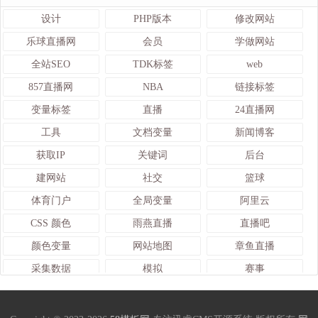
设计
PHP版本
修改网站
乐球直播网
会员
学做网站
全站SEO
TDK标签
web
857直播网
NBA
链接标签
变量标签
直播
24直播网
工具
文档变量
新闻博客
获取IP
关键词
后台
建网站
社交
篮球
体育门户
全局变量
阿里云
CSS 颜色
雨燕直播
直播吧
颜色变量
网站地图
章鱼直播
采集数据
模拟
赛事
前端研发
系统
宝塔面板
TAG标签
管理
迅睿cms