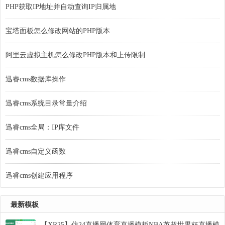
PHP获取IP地址并自动查询IP归属地
宝塔面板怎么修改网站的PHP版本
阿里云虚拟主机怎么修改PHP版本和上传限制
迅睿cms数据库操作
迅睿cms系统目录常量介绍
迅睿cms全局：IP库文件
迅睿cms自定义函数
迅睿cms创建应用程序
最新模板
【XR25】仿24直播网体育直播模板NBA英超世界杯直播模