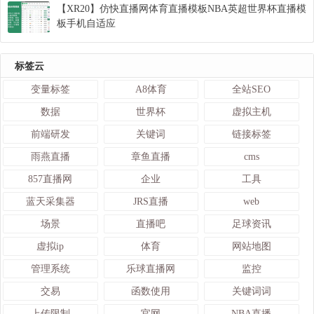
【XR20】仿快直播网体育直播模板NBA英超世界杯直播模
板手机自适应
标签云
变量标签
A8体育
全站SEO
数据
世界杯
虚拟主机
前端研发
关键词
链接标签
雨燕直播
章鱼直播
cms
857直播网
企业
工具
蓝天采集器
JRS直播
web
场景
直播吧
足球资讯
虚拟ip
体育
网站地图
管理系统
乐球直播网
监控
交易
函数使用
关键词词
上传限制
官网
NBA直播