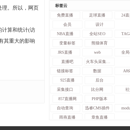
标签云
处理。所以，网页
免费直播
足球直播
24
会员
设计
计算和统计(访
NBA直播
全站SEO
TA
有其重大的影响
变量标签
熊猫体育
JRS直播
web
全局
直播吧
火车头采集入库发布接口
链接标签
数据
A8
925直播
后台
采集接口
比分网
社
857直播网
PHP版本
自动查询
迅睿CMS插件
mod
雨燕直播
章鱼直播
迅睿
虚拟ip
篮