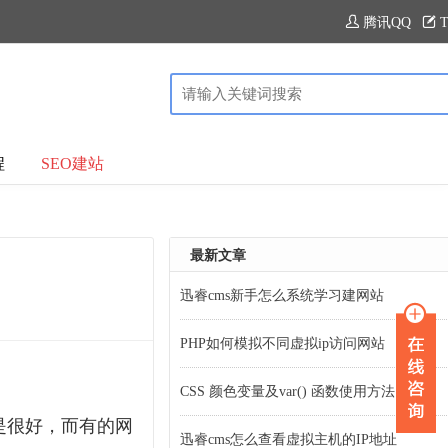
腾讯QQ
T
程
SEO建站
最新文章
迅睿cms新手怎么系统学习建网站
PHP如何模拟不同虚拟ip访问网站
CSS 颜色变量及var() 函数使用方法
是很好，而有的网
迅睿cms怎么查看虚拟主机的IP地址