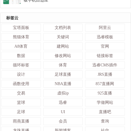
板手机自适应
标签云
宝塔面板
文档列表
阿里云
熊猫体育
关键词
迅睿模板
A8体育
建网站
官网
数据
修改网站
链接标签
循环标签
体育
迅睿CMS插件
设计
足球直播
JRS直播
函数使用
NBA直播
857直播网
交易
虚拟ip
925直播
篮球
迅睿
学做网站
足球
UI
直播吧
雨燕直播
会员
查询
龙珠直播
新闻博客
社交