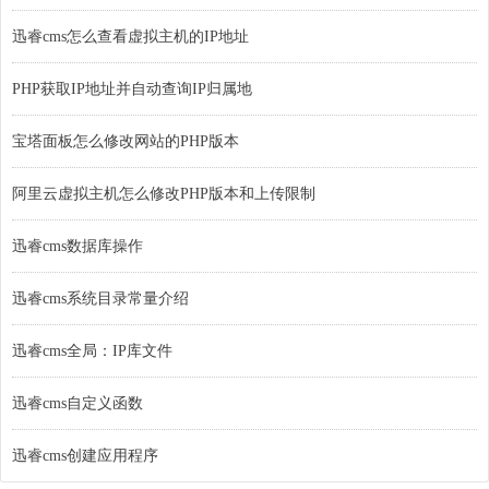
迅睿cms怎么查看虚拟主机的IP地址
PHP获取IP地址并自动查询IP归属地
宝塔面板怎么修改网站的PHP版本
阿里云虚拟主机怎么修改PHP版本和上传限制
迅睿cms数据库操作
迅睿cms系统目录常量介绍
迅睿cms全局：IP库文件
迅睿cms自定义函数
迅睿cms创建应用程序