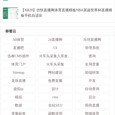
【XR20】仿快直播网体育直播模板NBA英超世界杯直播模
板手机自适应
标签云
A8体育
24直播网
乐球直播网
直播吧
UI
管理系统
迅睿CMS插件
火车头采集入库发布接口
查询
体育门户
火车头采集
全局变量
Sitemap
网站建设
前端研发
龙珠直播
免费直播
开发
虚拟ip
设计
自动查询
模拟
cms
后台
数据
全站SEO
雨燕直播
变量标签
函数使用
熊猫体育