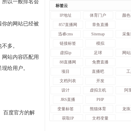
，所以一般排名会
标签云
IP地址
体育门户
颜色
着你的网站已经被
857直播网
章鱼直播
迅睿cms
Sitemap
采集
链接标签
模拟
也不多。
虚拟ip
足球
网站
，网站内容匹配用
88直播网
免费直播
呈现给用户。
项目
直播吧
工
文档列表
开发
设计
虚拟主机
阿
JRS直播
PHP
变量标签
熊猫体育
龙珠
。百度官方的解
获取IP
文档变量
925直播
建网站
c