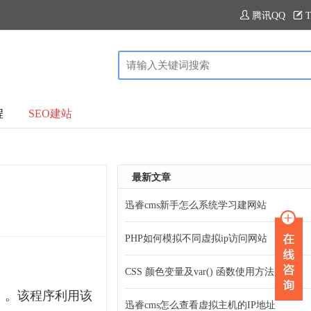
腾讯QQ
T
程
SEO建站
最新文章
迅睿cms新手怎么系统学习建网站
PHP如何模拟不同虚拟ip访问网站
CSS 颜色变量及var() 函数使用方法
）。该程序利用该
迅睿cms怎么查看虚拟主机的IP地址