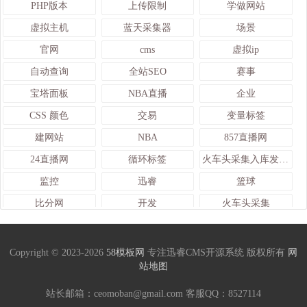
PHP版本
上传限制
学做网站
虚拟主机
蓝天采集器
场景
官网
cms
虚拟ip
自动查询
全站SEO
赛事
宝塔面板
NBA直播
企业
CSS 颜色
交易
变量标签
建网站
NBA
857直播网
24直播网
循环标签
火车头采集入库发布接口
监控
迅睿
篮球
比分网
开发
火车头采集
系统
足球直播
足球资讯
模拟
龙珠直播
新闻博客
Copyright © 2023-2026
58模板网
专注迅睿CMS开源系统 版权所有
网
站地图
雨燕直播
乐球直播网
web
管理系统
后台
Sitemap
站长邮箱：ceomoban@gmail.com 客服QQ：
8527114