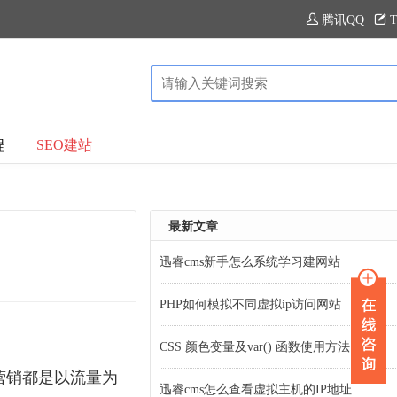
腾讯QQ
T
程
SEO建站
最新文章
迅睿cms新手怎么系统学习建网站
PHP如何模拟不同虚拟ip访问网站
CSS 颜色变量及var() 函数使用方法
营销都是以流量为
迅睿cms怎么查看虚拟主机的IP地址