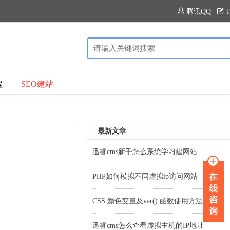
腾讯QQ
T
程
SEO建站
最新文章
迅睿cms新手怎么系统学习建网站
PHP如何模拟不同虚拟ip访问网站
CSS 颜色变量及var() 函数使用方法
迅睿cms怎么查看虚拟主机的IP地址