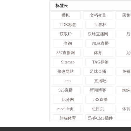
标签云
模拟
文档变量
采集
TDK标签
世界杯
获取IP
乐球直播网
后
查询
NBA直播
857直播网
体育
足
Sitemap
TAG标签
修改网站
足球直播
免费
cms
直播吧
925直播
新闻博客
蜘蛛
比分网
JRS直播
module页
栏目页
体育
熊猫体育
迅睿CMS插件
虚拟ip
变量标签
学做