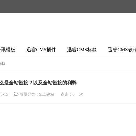
资讯模板
迅睿CMS插件
迅睿CMS标签
迅睿CMS教
利弊
什么是全站链接？以及全站链接的利弊
5-15
所属分类：
SEO建站
点击：
0
次