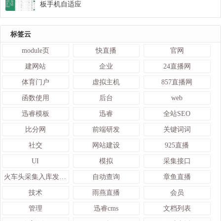
板手机自适应
标签云
module页
快直播
官网
建网站
企业
24直播网
体育门户
虚拟主机
857直播网
函数使用
后台
web
迅睿模板
迅睿
全站SEO
比分网
前端研发
关键词词
社交
网站建设
925直播
UI
模拟
采集接口
火车头采集入库发布接口
自动查询
章鱼直播
技术
雨燕直播
会员
管理
迅睿cms
文档列表