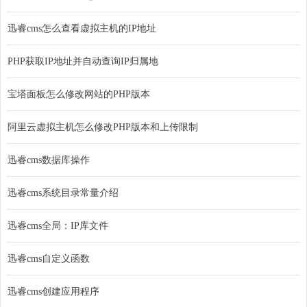
迅睿cms怎么查看虚拟主机的IP地址
PHP获取IP地址并自动查询IP归属地
宝塔面板怎么修改网站的PHP版本
阿里云虚拟主机怎么修改PHP版本和上传限制
迅睿cms数据库操作
迅睿cms系统目录常量介绍
迅睿cms全局：IP库文件
迅睿cms自定义函数
迅睿cms创建应用程序