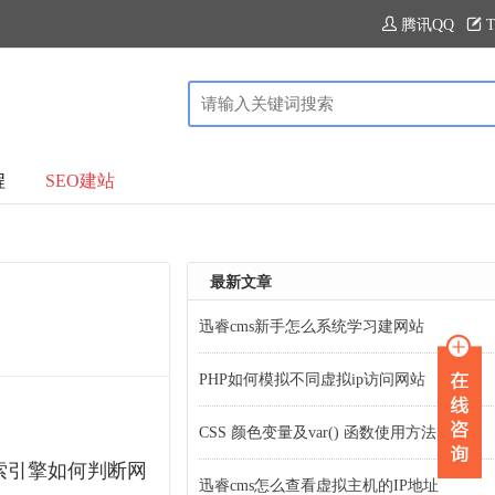
腾讯QQ
T
程
SEO建站
最新文章
迅睿cms新手怎么系统学习建网站
PHP如何模拟不同虚拟ip访问网站
CSS 颜色变量及var() 函数使用方法
索引擎如何判断网
迅睿cms怎么查看虚拟主机的IP地址