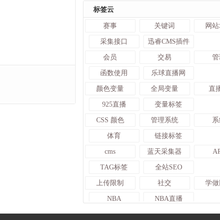
标签云
赛事
关键词
网站
采集接口
迅睿CMS插件
会员
交易
管
函数使用
乐球直播网
颜色变量
全局变量
直
925直播
变量标签
CSS 颜色
管理系统
系
体育
链接标签
cms
蓝天采集器
A
TAG标签
全站SEO
上传限制
社交
学做
NBA
NBA直播
章鱼直播
官网
熊猫