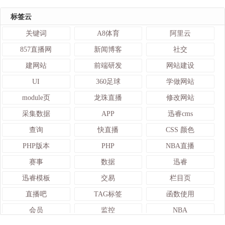
标签云
关键词
A8体育
阿里云
857直播网
新闻博客
社交
建网站
前端研发
网站建设
UI
360足球
学做网站
module页
龙珠直播
修改网站
采集数据
APP
迅睿cms
查询
快直播
CSS 颜色
PHP版本
PHP
NBA直播
赛事
数据
迅睿
迅睿模板
交易
栏目页
直播吧
TAG标签
函数使用
会员
监控
NBA