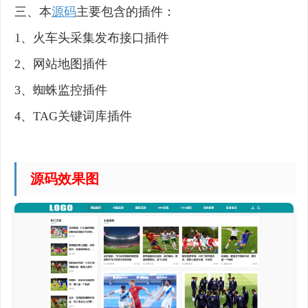
三、本
源码
主要包含的插件：
1、火车头采集发布接口插件
2、网站地图插件
3、蜘蛛监控插件
4、TAG关键词库插件
源码效果图