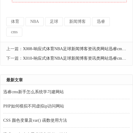
体育
NBA
足球
新闻博客
迅睿
cms
上一篇：
X008-响应式体育NBA足球新闻博客资讯类网站迅睿cms模板
下一篇：
X010-响应式体育NBA足球新闻博客资讯类网站迅睿cms模板
最新文章
迅睿cms新手怎么系统学习建网站
PHP如何模拟不同虚拟ip访问网站
CSS 颜色变量及var() 函数使用方法