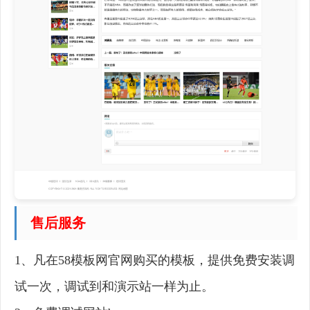
售后服务
1、凡在58模板网官网购买的模板，提供免费安装调
试一次，调试到和演示站一样为止。