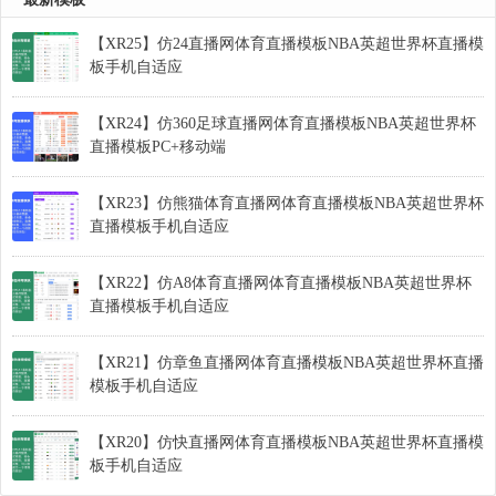
【XR25】仿24直播网体育直播模板NBA英超世界杯直播模
板手机自适应
【XR24】仿360足球直播网体育直播模板NBA英超世界杯
直播模板PC+移动端
【XR23】仿熊猫体育直播网体育直播模板NBA英超世界杯
直播模板手机自适应
【XR22】仿A8体育直播网体育直播模板NBA英超世界杯
直播模板手机自适应
【XR21】仿章鱼直播网体育直播模板NBA英超世界杯直播
模板手机自适应
【XR20】仿快直播网体育直播模板NBA英超世界杯直播模
板手机自适应