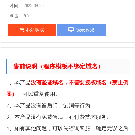
时间：
2025-09-23
点击：8
0
本站购买
演示效果
售前说明（程序模板不绑定域名）
1、本产品
没有验证域名，不需要授权域名（禁止倒
卖）
，可以重复使用。
2、本产品没有留后门、漏洞等行为。
3、本产品没有免费售后，有付费技术服务。
4、如有其他问题，可以先咨询客服，确定无误之后