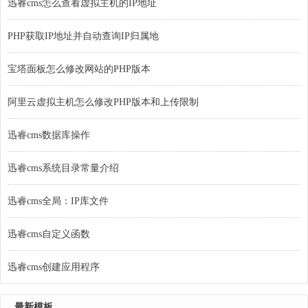
迅睿cms怎么查看虚拟主机的IP地址
PHP获取IP地址并自动查询IP归属地
宝塔面板怎么修改网站的PHP版本
阿里云虚拟主机怎么修改PHP版本和上传限制
迅睿cms数据库操作
迅睿cms系统目录常量介绍
迅睿cms全局：IP库文件
迅睿cms自定义函数
迅睿cms创建应用程序
最新模板