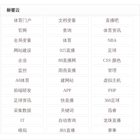
标签云
体育门户
文档变量
直播吧
官网
查询
体育资讯
全局变量
体育
NBA
网站建设
925直播
足球
企业
88直播网
CSS 颜色
监控
雨燕直播
管理
A8体育
建网站
虚拟主机
前端研发
APP
PHP
足球资讯
快直播
360足球
采集数据
关键词
迅睿
IT
自动查询
龙珠直播
模拟
JRS直播
赛事