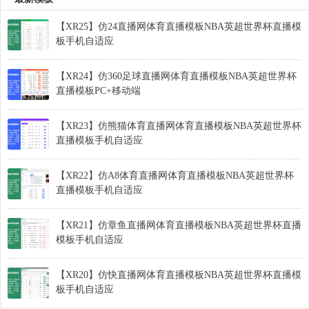
【XR25】仿24直播网体育直播模板NBA英超世界杯直播模
板手机自适应
【XR24】仿360足球直播网体育直播模板NBA英超世界杯
直播模板PC+移动端
【XR23】仿熊猫体育直播网体育直播模板NBA英超世界杯
直播模板手机自适应
【XR22】仿A8体育直播网体育直播模板NBA英超世界杯
直播模板手机自适应
【XR21】仿章鱼直播网体育直播模板NBA英超世界杯直播
模板手机自适应
【XR20】仿快直播网体育直播模板NBA英超世界杯直播模
板手机自适应