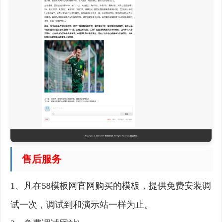
售后服务
1、凡在58模板网官网购买的模板，提供免费安装调
试一次，调试到和演示站一样为止。