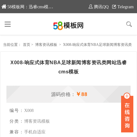
58模板网：迅睿cms模板专业分享平台，新域名：www.moban58.com
腾讯QQ
Telegram
当前位置：
首页
>
博客资讯模板
> X008-响应式体育NBA足球新闻博客资讯类网站迅睿cms模板
X008-响应式体育NBA足球新闻博客资讯类网站迅睿
cms模板
￥88
源码价格：
编号：
X008
分类：
博客资讯模板
兼容：
手机自适应