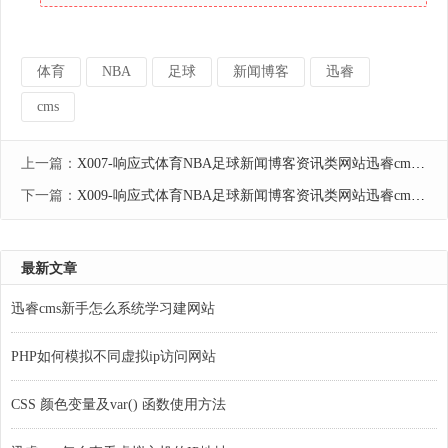
体育
NBA
足球
新闻博客
迅睿
cms
上一篇：
X007-响应式体育NBA足球新闻博客资讯类网站迅睿cms模板
下一篇：
X009-响应式体育NBA足球新闻博客资讯类网站迅睿cms模板
最新文章
迅睿cms新手怎么系统学习建网站
PHP如何模拟不同虚拟ip访问网站
CSS 颜色变量及var() 函数使用方法