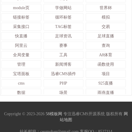
module页
学做网站
世界杯
链接标签
循环标签
模拟
采集接口
TAG标签
交易
快直播
足球资讯
足球直播
阿里云
赛事
查询
全局变量
工具
A8体育
管理
新闻博客
函数使用
宝塔面板
迅睿CMS插件
项目
cms
PHP
925直播
数据
场景
雨燕直播
APP
IP地址
体育门户
24直播网
JRS直播
龙珠直播
Copyright © 2023-2026
58模板网
专注迅睿CMS开源系统 版权所有
网
站地图
栏目页
建网站
官网
体育
采集数据
web
站长邮箱：ceomoban@gmail.com 客服QQ：
8527114