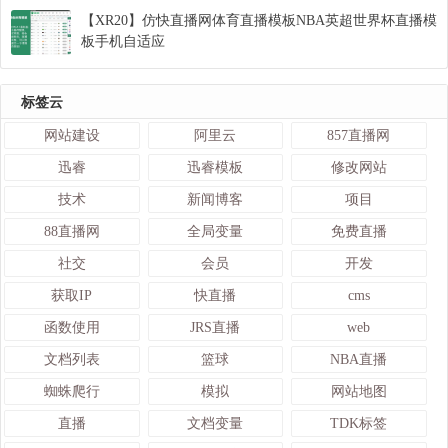
【XR20】仿快直播网体育直播模板NBA英超世界杯直播模
板手机自适应
标签云
网站建设
阿里云
857直播网
迅睿
迅睿模板
修改网站
技术
新闻博客
项目
88直播网
全局变量
免费直播
社交
会员
开发
获取IP
快直播
cms
函数使用
JRS直播
web
文档列表
篮球
NBA直播
蜘蛛爬行
模拟
网站地图
直播
文档变量
TDK标签