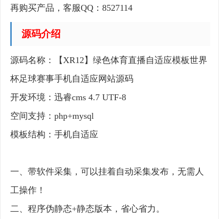
再购买产品，客服QQ：8527114
源码介绍
源码名称：【XR12】绿色体育直播自适应模板世界
杯足球赛事手机自适应网站源码
开发环境：迅睿cms 4.7 UTF-8
空间支持：php+mysql
模板结构：手机自适应
一、带软件采集，可以挂着自动采集发布，无需人
工操作！
二、程序伪静态+静态版本，省心省力。