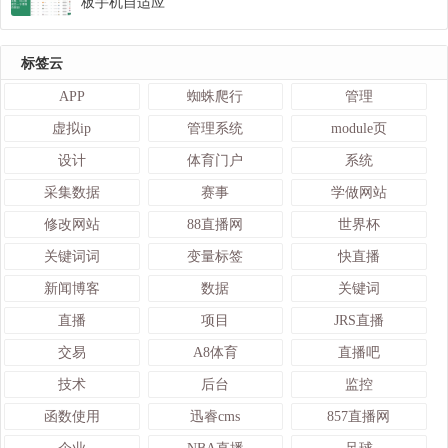
板手机自适应
标签云
APP
蜘蛛爬行
管理
虚拟ip
管理系统
module页
设计
体育门户
系统
采集数据
赛事
学做网站
修改网站
88直播网
世界杯
关键词词
变量标签
快直播
新闻博客
数据
关键词
直播
项目
JRS直播
交易
A8体育
直播吧
技术
后台
监控
函数使用
迅睿cms
857直播网