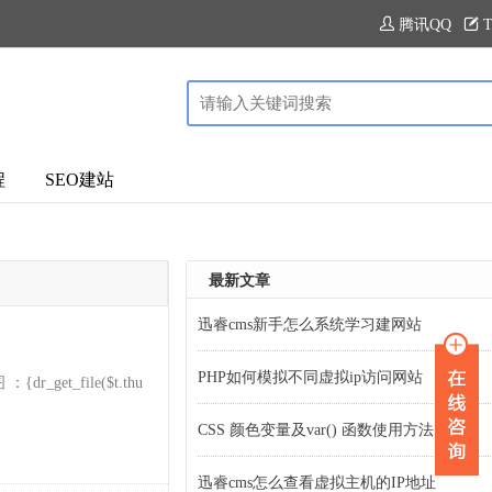
腾讯QQ
T
程
SEO建站
最新文章
迅睿cms新手怎么系统学习建网站
PHP如何模拟不同虚拟ip访问网站
{dr_get_file($t.thu
CSS 颜色变量及var() 函数使用方法
迅睿cms怎么查看虚拟主机的IP地址