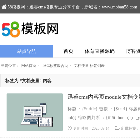
58模板网：迅睿cms模板专业分享平台，新域名：www.moban58.com
首页
体育直播源码
博客
站点导航
当前位置：
网站首页
>
TAG标签聚合页
>
文档变量 标签列表
标签为 #文档变量# 内容
迅睿cms内容页module文档
标题 ：{$t.title} 链接 ：{$t.url} 标题截取 
mb)} 缩略图判断 ：{if $t.thumb}{dr_get_
更新时间：2025-09-14
所属标签：