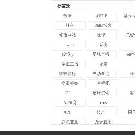
标签云
数据
获取IP
蓝天
社交
新闻博客
修改网站
足球
关键
web
系统
虚拟ip
足球直播
前端
章鱼直播
场景
蜘蛛爬行
自动查询
企
变量标签
直播吧
UI
足球资讯
赛
A8体育
cms
APP
技术
阿
颜色变量
龙珠直播
查询
Sitemap
JR