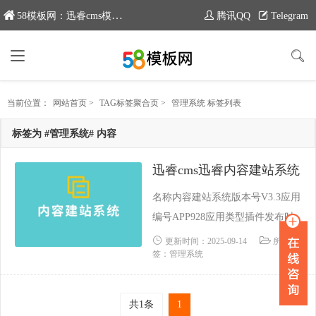
58模板网：迅睿cms模板专业分享平台，新域名：www.moban58.com
腾讯QQ
Telegram
当前位置：
网站首页
>
TAG标签聚合页
>
管理系统 标签列表
标签为 #管理系统# 内容
迅睿cms迅睿内容建站系统
名称内容建站系统版本号V3.3应用
编号APP928应用类型插件发布时
间2022-03-01 15:30:06更新时间202
更新时间：2025-09-14
所属标
签：管理系统
3-11-30 14:56:45支持内核CodeIgnI
Ter Laravel ThinkPHP功能类别依
赖场景内容建站系统说明源码加密
共1条
1
未加密技术保障迅睿官方技术要求