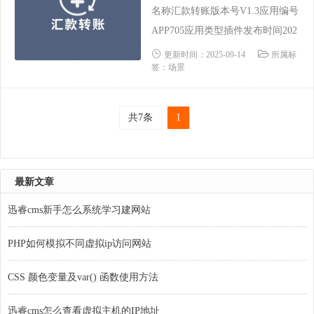
码加密未加密技术保障迅睿官方技
名称汇款转账版本号V1.3应用编号
术要求无......
APP705应用类型插件发布时间202
1-03-18 09:24:45更新时间2023-09-
更新时间：2025-09-14
所属标
签：场景
11 11:12:24支持内核CodeIgnITer L
aravel ThinkPHP功能类别支付依赖
场景支付系统源码加密未加密技术
共7条
1
保障迅睿官方技术要求需要掌握P
HP、SQ......
最新文章
迅睿cms新手怎么系统学习建网站
PHP如何模拟不同虚拟ip访问网站
CSS 颜色变量及var() 函数使用方法
迅睿cms怎么查看虚拟主机的IP地址