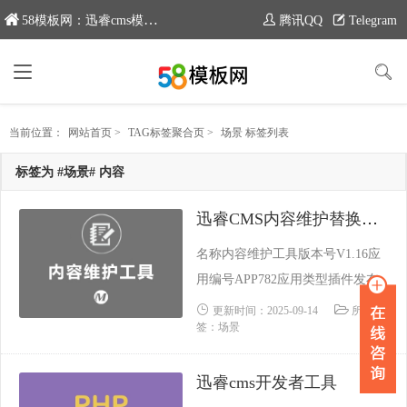
58模板网：迅睿cms模板专业分享平台，新域名：www.moban58.com
腾讯QQ
Telegram
当前位置：
网站首页
>
TAG标签聚合页
>
场景 标签列表
标签为 #场景# 内容
迅睿CMS内容维护替换工具
名称内容维护工具版本号V1.16应
用编号APP782应用类型插件发布
时间2021-08-22 03:24:55更新时间2
更新时间：2025-09-14
所属标
签：场景
023-10-02 17:33:26支持内核CodeIg
nITer Laravel ThinkPHP功能类别S
迅睿cms开发者工具
EO 工具依赖场景内容建站系统源
码加密未加密技术保障迅睿官方技