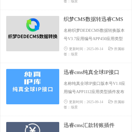
签：场景
2:29:23更新时间2023-10-29 05:30:
11支持内核CodeIgnITer Laravel Th
织梦CMS数据转迅睿CMS
inkPHP功能类别社交 会员 微信依
赖场景用户系统说明源码加密未加
名称织梦DEDECMS数据转换版本
密技术保障迅......
号V3.7应用编号APP450应用类型
插件发布时间2019-07-23 08:37:46
更新时间：2025-09-14
所属标
签：场景
更新时间2023-09-23 02:01:08支持
内核CodeIgnITer功能类别数据转
迅睿cms纯真全球IP接口
换依赖场景内容建站系统说明源码
加密未加密技术保障迅睿官方技术
名称纯真全球IP接口版本号V1.0应
要求需要掌握PHP、SQL、......
用编号APP1112应用类型插件发布
时间2022-10-10 23:38:33更新时间2
更新时间：2025-09-14
所属标
签：场景
023-09-21 06:59:59支持内核CodeIg
nITer Laravel ThinkPHP功能类别
迅睿cms汇款转账插件
工具依赖场景不依赖于任何插件源