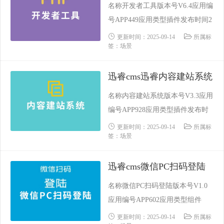
名称开发者工具版本号V6.4应用编
术要求需......
号APP449应用类型插件发布时间2
019-07-16 09:55:08更新时间2023-1
更新时间：2025-09-14
所属标
签：场景
2-13 16:46:01支持内核CodeIgnITer
Laravel ThinkPHP功能类别工具依
迅睿cms迅睿内容建站系统
赖场景不依赖于任何插件源码加密
未加密技术保障迅睿官方技术要求
名称内容建站系统版本号V3.3应用
需要掌握P......
编号APP928应用类型插件发布时
间2022-03-01 15:30:06更新时间202
更新时间：2025-09-14
所属标
签：场景
3-11-30 14:56:45支持内核CodeIgnI
Ter Laravel ThinkPHP功能类别依
迅睿cms微信PC扫码登陆
赖场景内容建站系统说明源码加密
未加密技术保障迅睿官方技术要求
名称微信PC扫码登陆版本号V1.0
需要掌握PH......
应用编号APP602应用类型组件
（免安装）发布时间2020-06-17 2
更新时间：2025-09-14
所属标