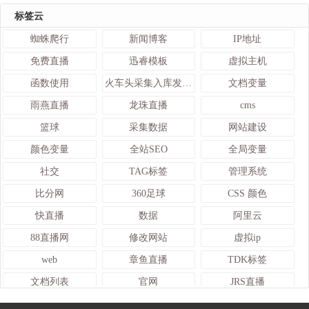
标签云
蜘蛛爬行
新闻博客
IP地址
免费直播
迅睿模板
虚拟主机
函数使用
火车头采集入库发布接口
文档变量
雨燕直播
龙珠直播
cms
篮球
采集数据
网站建设
颜色变量
全站SEO
全局变量
社交
TAG标签
管理系统
比分网
360足球
CSS 颜色
快直播
数据
阿里云
88直播网
修改网站
虚拟ip
web
章鱼直播
TDK标签
文档列表
官网
JRS直播
查询
网站地图
蓝天采集器