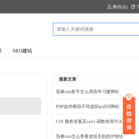
腾讯QQ
T
程
SEO建站
最新文章
迅睿cms新手怎么系统学习建网站
PHP如何模拟不同虚拟ip访问网站
CSS 颜色变量及var() 函数使用方法
迅睿cms怎么查看虚拟主机的IP地址