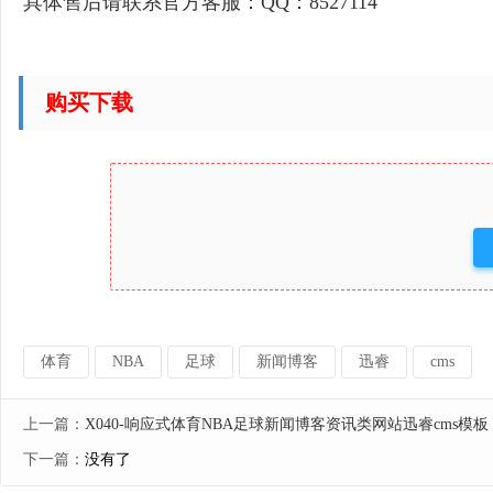
具体售后请联系官方客服：QQ：8527114
购买下载
体育
NBA
足球
新闻博客
迅睿
cms
上一篇：
X040-响应式体育NBA足球新闻博客资讯类网站迅睿cms模板
下一篇：
没有了