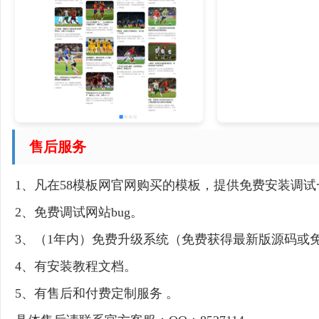
售后服务
1、凡在58模板网官网购买的模板，提供免费安装调
2、免费调试网站bug。
3、（1年内）免费升级系统（免费获得最新版源码或
4、有安装教程文档。
5、有售后和付费定制服务 。