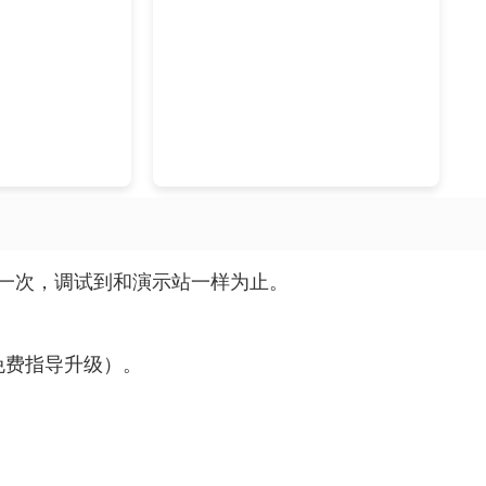
试一次，调试到和演示站一样为止。
免费指导升级）。