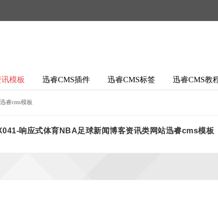
资讯模板
迅睿CMS插件
迅睿CMS标签
迅睿CMS教
迅睿cms模板
X041-响应式体育NBA足球新闻博客资讯类网站迅睿cms模板