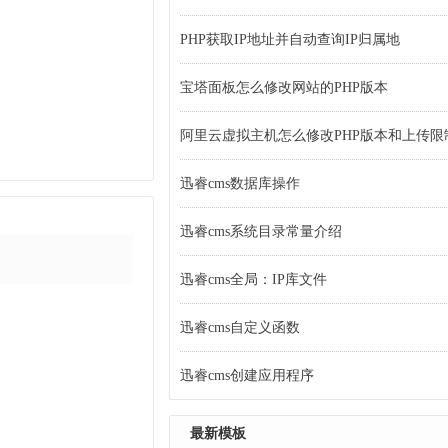
PHP获取IP地址并自动查询IP归属地
宝塔面板怎么修改网站的PHP版本
阿里云虚拟主机怎么修改PHP版本和上传限
迅睿cms数据库操作
迅睿cms系统目录常量介绍
迅睿cms全局：IP库文件
迅睿cms自定义函数
迅睿cms创建应用程序
最新模板