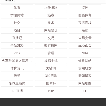
体育
上传限制
监控
学做网站
迅睿
熊猫体育
社交
技术
宝塔面板
项目
网站建设
系统
直播吧
交易
全局变量
全站SEO
88直播网
module页
cms
管理
NBA
火车头采集入库发布接口
虚拟主机
修改网站
体育资讯
关键词
前端研发
场景
360足球
新闻博客
乐球直播网
世界杯
网站地图
JRS直播
PHP
IT
体育门户
CSS 颜色
迅睿cms