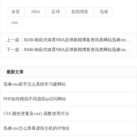
体育
NBA
足球
新闻博客
迅睿
cms
上一篇：
X038-响应式体育NBA足球新闻博客资讯类网站迅睿cms模板
下一篇：
X040-响应式体育NBA足球新闻博客资讯类网站迅睿cms模板
最新文章
迅睿cms新手怎么系统学习建网站
PHP如何模拟不同虚拟ip访问网站
CSS 颜色变量及var() 函数使用方法
迅睿cms怎么查看虚拟主机的IP地址