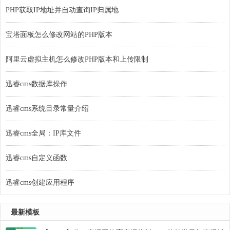
PHP获取IP地址并自动查询IP归属地
宝塔面板怎么修改网站的PHP版本
阿里云虚拟主机怎么修改PHP版本和上传限制
迅睿cms数据库操作
迅睿cms系统目录常量介绍
迅睿cms全局：IP库文件
迅睿cms自定义函数
迅睿cms创建应用程序
最新模板